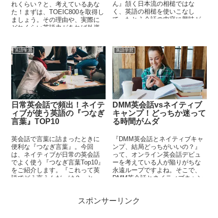
ん』頷く日本流の相槌ではな
れくらい？と、考えているあな
く、英語の相槌を使いこなし
た！まずは、TOEIC800を取得し
て、たとえ会話の内容に興味が
ましょう。その理由や、実際に
なくても会話を弾ませる、高い
どれくらい英語力があれば外資
コミュニケーション力を身につ
系エアラインで問題なく働ける
けましょう。
のかなどを経験を元にお伝えし
ます。
英語学習
英語学習
日常英会話で頻出！ネイテ
DMM英会話vsネイティブ
ィブが使う英語の『つなぎ
キャンプ！どっちか迷って
言葉』TOP10
る時間がムダ
英会話で言葉に詰まったときに
『DMM英会話とネイティブキャ
便利な『つなぎ言葉』。今回
ンプ、結局どっちがいいの？』
は、ネイティブが日常の英会話
って、オンライン英会話デビュ
でよく使う『つなぎ言葉Top10』
ーを考えている人が陥りがちな
をご紹介します。『これって英
永遠ループですよね。そこで、
語でどう言うんだっけ？』と、
DMM英会話とネイティブキャン
考えている間の気まずい沈黙
プの両方を利用した経験をもと
や、日本語で『えーっと』は、
に、２つのスクールを徹底比較
スポンサーリンク
もう卒業！
してみました。