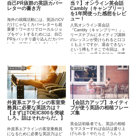
自己PR抜群の英語カバー
当？】オンライン英会話
レターの書き方
Cambly（キャンブリー）
を1年間使った感想をレビ
ュー！
海外の就職活動には、英語のCV
だけじゃなくカバーレターも超
人気オンライン英会話
重要！ワーホリでローカルジョ
『Cambly（キャンブリー）』。
ブをゲットするためには、自己
リーズナブルにネイティブ講師
PRをバッチリ盛り込んだカバー
のレッスンが受けられると口コ
レターでアピールしましょう。
ミも上々ですが、退会できない
ローカルのカフェや、外資系エ
という噂も？そこで今回は、キ
アライン志望の方におすすめで
ャンブリーの退会方法や、実際
す。
に利用して感じたメリット・デ
メリットを解説！
キャリア英語
英語学習
外資系エアラインの客室乗
【会話力アップ】ネイティ
務員に必要な英語力は？
ブが使う英語の相槌フレー
【まずはTOEIC800を突破
ズ集
しろ。話はそれからだ。】
英会話初級者でも、英語の相槌
をマスターすれば会話は盛り上
外資系エアラインの客室乗務員
げられる！やたらと『うんう
になるために必要な英語力はど