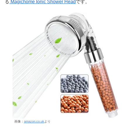
る
Magichome Ionic Shower Head
です。
画像：
amazon.co.uk
より