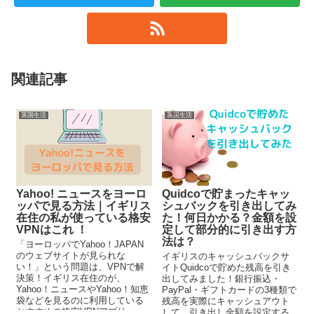
関連記事
英国生活
英国生活
Yahoo! ニュースをヨーロ
Quidcoで貯まったキャッ
ッパで見る方法｜イギリス
シュバックを引き出してみ
在住の私が使っている格安
た！何日かかる？金額を設
VPNはこれ ！
定して部分的に引き出す方
法は？
「ヨーロッパでYahoo！JAPAN
のウェブサイトが見られな
イギリスのキャッシュバックサ
い！」という問題は、VPNで解
イトQuidcoで貯めた残高を引き
決策！イギリス在住のが、
出してみました！銀行振込・
Yahoo！ニュースやYahoo！知恵
PayPal・ギフトカードの3種類で
袋などを見るのに利用している
残高を実際にキャッシュアウト
おすすめの格安VPNアプリ、
して、引き出し金額を設定する