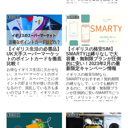
NordVPNをご紹介します。
方法や、ギフトカードへの交換
方法、受け取りまでにかかった
日数をまとめました。
英国生活
英国生活
【イギリス生活の必需品】
【イギリスの格安SIM】
UK大手スーパーマーケッ
SMARTYは縛りなしで大
トのポイントカードを徹底
容量・無制限プランが圧倒
比較！
的に安い！2023年2月の最
新限定キャンペーン情報
お得なイギリス生活に欠かせな
い、スーパーマーケットのポイ
イギリスの格安SIMなら、
ントカード。スーパーごとにポ
SMARTYがおすすめ！契約期間
イントの貯まり方や使い方が異
の縛りなしで、いつでも解約で
なるので、混乱している方も多
きるのに、大容量・無制限プラ
いのでは？そこで、イギリスの
ンが圧倒的に安いSMARTYにつ
大手スーパーマーケット7社のポ
いて、メリット・デメリットか
イントカードの特徴を比較して
ら、2025年5月のお得な限定キャ
みました♪
ンペーンの最新情報まで詳しく
解説していきます♪お得に申し込
む裏技も紹介しているのでぜひ
英国生活
英国生活
参考にしてくださいね。