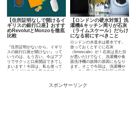
【住所証明なしで開けるイ
【ロンドンの硬水対策】洗
ギリスの銀行口座】おすす
濯機&キッチン周りが石灰
めRevolutとMonzoを徹底
（ライムスケール）だらけ
比較
になる前にすべきこと
ロンドンの水道水は硬水です。
『住所証明がないから、イギリ
放っておくとすぐに石灰
スの銀行口座が開けない』って
（limescale）が！石灰は見た目
いうのは、もう古い。今はアプ
が悪いだけでなく、洗濯機や食
リでサクッと口座開設できてし
器洗浄機の故障の原因にもなり
まいます！今回は、私も使って
ます。そこで今回は、洗濯機や
いるイギリスの人気のスマート
キッチン周りの石灰対策に役立
バンク、RevolutとMonzoのサー
つおすすめグッズをご紹介して
ビスを比較してみました。
いきます♪
スポンサーリンク